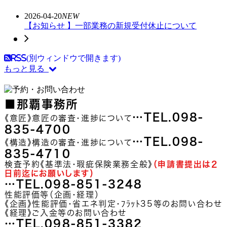
2026-04-20
NEW
【お知らせ 】一部業務の新規受付休止について
RSS(別ウィンドウで開きます)
もっと見る
■那覇事務所
…TEL.098-
《意匠》意匠の審査･進捗について
835-4700
…TEL.098-
《構造》構造の審査･進捗について
835-4710
検査予約《基準法・瑕疵保険業務全般》
（申請書提出は2
日前迄にお願いします）
…TEL.098-851-3248
性能評価等（企画・経理）
《企画》性能評価･省エネ判定・ﾌﾗｯﾄ35等のお問い合わせ
《経理》ご入金等のお問い合わせ
…TEL.098-851-3382