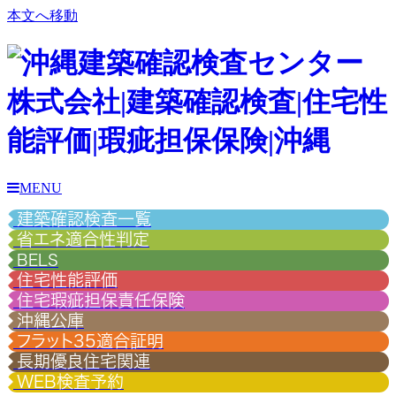
本文へ移動
MENU
建築確認検査一覧
省エネ適合性判定
BELS
住宅性能評価
住宅瑕疵担保責任保険
沖縄公庫
フラット35適合証明
長期優良住宅関連
WEB検査予約